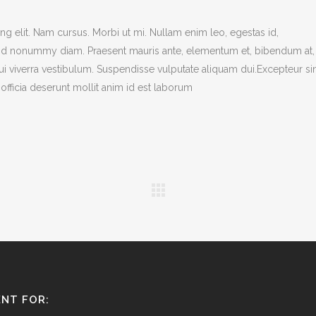
g elit. Nam cursus. Morbi ut mi. Nullam enim leo, egestas id,
end nonummy diam. Praesent mauris ante, elementum et, bibendum at,
dui viverra vestibulum. Suspendisse vulputate aliquam dui.Excepteur si
officia deserunt mollit anim id est laborum
NT FOR: