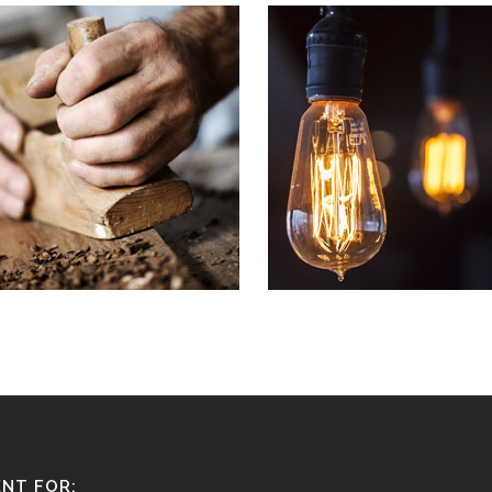
 COMPANY STATUS
OUR SERVICES
on habent claritatem insitam;
Typi non habent claritatem insi
us legentis in iis qui facit eorum
est usus legentis in iis qui faci
atem. Investigationes
claritatem. Investigationes
straverunt lectores legere me
demonstraverunt lectores lege
uod ii legunt saepius quam.
lius quod ii legunt saepius qua
IEW MORE
VIEW MORE
NT FOR: