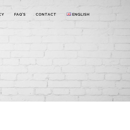
CY
FAQ’S
CONTACT
ENGLISH