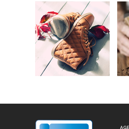
OUR
Typi n
est us
clarit
demon
lius q
V
AGE