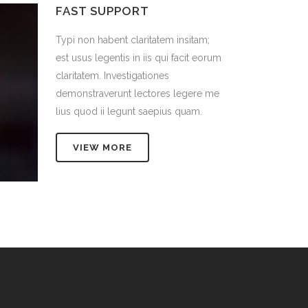
FAST SUPPORT
tam;
Typi non habent claritatem insitam;
t eorum
est usus legentis in iis qui facit eorum
claritatem. Investigationes
re me
demonstraverunt lectores legere me
m.
lius quod ii legunt saepius quam.
VIEW MORE