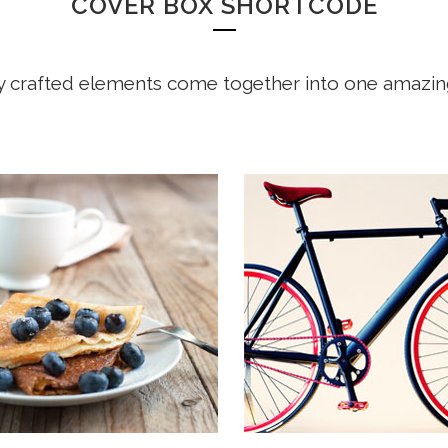
COVER BOX SHORTCODE
y crafted elements come together into one amazin
 COMPANY STATUS
OUR SERVICES
on habent claritatem insitam;
Typi non habent claritatem insi
us legentis in iis qui facit eorum
est usus legentis in iis qui faci
atem. Investigationes
claritatem. Investigationes
straverunt lectores legere me
demonstraverunt lectores lege
uod ii legunt saepius quam.
lius quod ii legunt saepius qua
IEW MORE
VIEW MORE