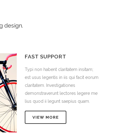
g design.
FAST SUPPORT
tam;
Typi non habent claritatem insitam;
t eorum
est usus legentis in iis qui facit eorum
claritatem. Investigationes
re me
demonstraverunt lectores legere me
m.
lius quod ii legunt saepius quam.
VIEW MORE