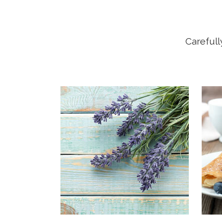
Carefull
OUR
Typi n
est us
clarit
demon
lius q
V